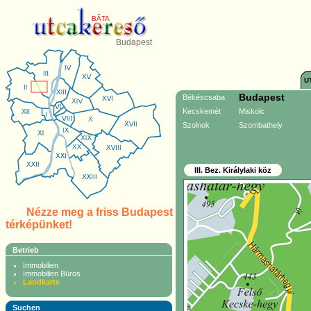
BĂTA
Budapest
U
Budapest
Békéscsaba
Kecskemét
Miskolc
Szolnok
Szombathely
III. Bez. Királylaki köz
Nézze meg a friss Budapest
térképünket!
Betrieb
Immobilien
Immobilien Büros
Landkarte
Suchen