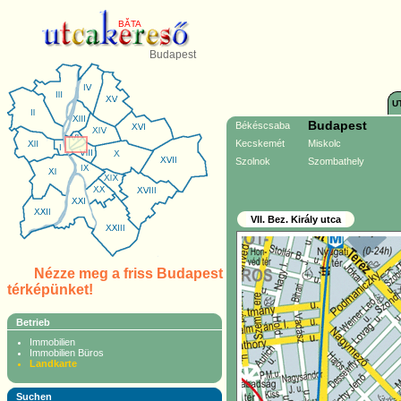
BĂTA
Budapest
U
Budapest
Békéscsaba
Kecskemét
Miskolc
Szolnok
Szombathely
VII. Bez. Király utca
Nézze meg a friss Budapest
térképünket!
Betrieb
Immobilien
Immobilien Büros
Landkarte
Suchen