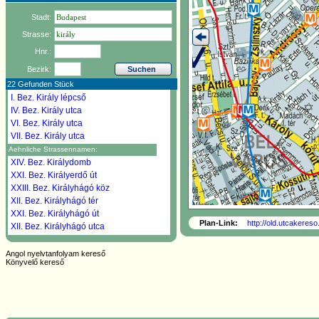
Stadt:
Strasse:
Hnr.:
Bezirk:
22 Gefunden Stück
I. Bez.
Király lépcső
IV. Bez.
Király utca
VI. Bez.
Király utca
VII. Bez.
Király utca
Aehnliche Strassennamen:
XIV. Bez.
Királydomb
XXI. Bez.
Királyerdő út
XXIII. Bez.
Királyhágó köz
XII. Bez.
Királyhágó tér
XXI. Bez.
Királyhágó út
Plan-Link:
http://old.utcakereso
XII. Bez.
Királyhágó utca
XVIII. Bez.
Királyhágó utca
XX. Bez.
Királyhágó utca
Angol nyelvtanfolyam kereső
Könyvelő kereső
III. Bez.
Királyhelmec utca
XIV. Bez.
Királyhida utca
V. Bez.
Királyi Pál utca
XXII. Bez.
Királyka utca
III. Bez.
Királylaki köz