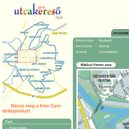
BĂTA
Győr
UTCAKERE
Békéscsaba
Budapest
Kecskemét
Miskolc
Szolnok
Szombathely
Rákóczi Ferenc utca
Nézze meg a friss Gyor
térképünket!
Face
Real estates