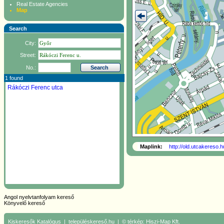
Real Estate Agencies
Map
Search
City:
Street:
No.:
1 found
Rákóczi Ferenc utca
Maplink:
http://old.utcakereso
Angol nyelvtanfolyam kereső
Könyvelő kereső
Kiskeresők
Katalógus
|
településkereső.hu
| © térkép:
Hiszi-Map Kft.