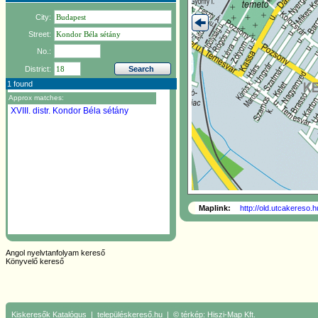
City:
Street:
No.:
District:
1 found
Approx matches:
XVIII. distr.
Kondor Béla sétány
Maplink:
http://old.utcakereso
Angol nyelvtanfolyam kereső
Könyvelő kereső
Kiskeresők
Katalógus
|
településkereső.hu
| © térkép:
Hiszi-Map Kft.