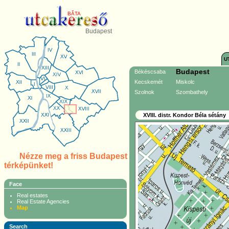
BĂTA
Budapest
U
Budapest
Békéscsaba
Kecskemét
Miskolc
Szolnok
Szombathely
XVIII. distr. Kondor Béla sétány
Nézze meg a friss Budapest
térképünket!
Face
Real estates
Real Estate Agencies
Map
Search