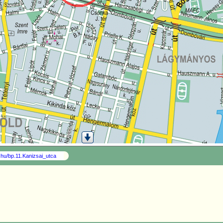
o.hu/bp.11.Kanizsai_utca