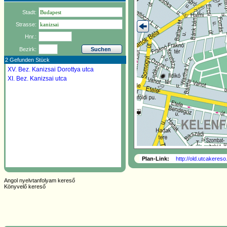
Stadt:
Strasse:
Hnr.:
Bezirk:
2 Gefunden Stück
XV. Bez.
Kanizsai Dorottya utca
XI. Bez.
Kanizsai utca
Plan-Link:
http://old.utcakeres
Angol nyelvtanfolyam kereső
Könyvelő kereső