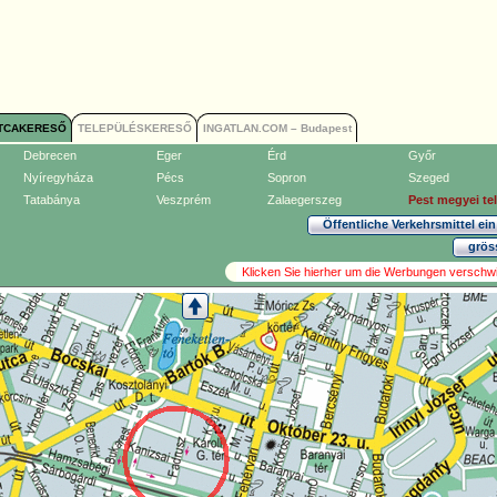
TCAKERESŐ
TELEPÜLÉSKERESŐ
INGATLAN.COM – Budapest
Debrecen
Eger
Érd
Győr
Nyíregyháza
Pécs
Sopron
Szeged
Tatabánya
Veszprém
Zalaegerszeg
Pest megyei te
Öffentliche Verkehrsmittel ein
grös
Klicken Sie hierher um die Werbungen verschw