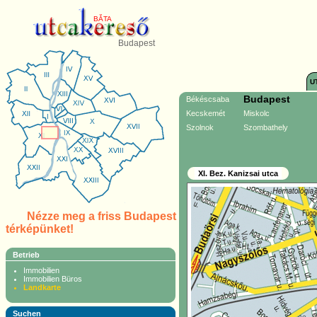
BĂTA
Budapest
U
Budapest
Békéscsaba
Kecskemét
Miskolc
Szolnok
Szombathely
XI. Bez. Kanizsai utca
Nézze meg a friss Budapest
térképünket!
Betrieb
Immobilien
Immobilien Büros
Landkarte
Suchen