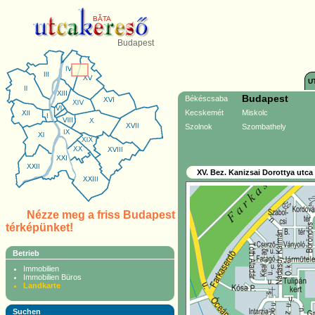
BĂTA
Budapest
U
Budapest
Békéscsaba
Kecskemét
Miskolc
Szolnok
Szombathely
XV. Bez. Kanizsai Dorottya utca
Nézze meg a friss Budapest
térképünket!
Betrieb
Immobilien
Immobilien Büros
Landkarte
Suchen