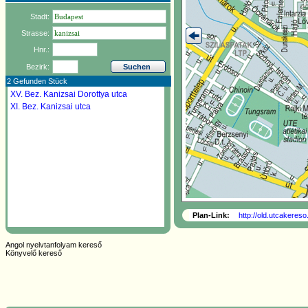
Stadt:
Strasse:
Hnr.:
Bezirk:
2 Gefunden Stück
XV. Bez.
Kanizsai Dorottya utca
XI. Bez.
Kanizsai utca
Plan-Link:
http://old.utcakeres
Angol nyelvtanfolyam kereső
Könyvelő kereső