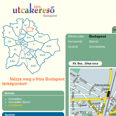
BĂTA
Budapest
U
Budapest
Békéscsaba
Kecskemét
Miskolc
Szolnok
Szombathely
XV. Bez. Jókai utca
Nézze meg a friss Budapest
térképünket!
Betrieb
Immobilien
Immobilien Büros
Landkarte
Suchen