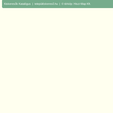
Kiskeresők
Katalógus
|
településkereső.hu
| © térkép:
Hiszi-Map Kft.