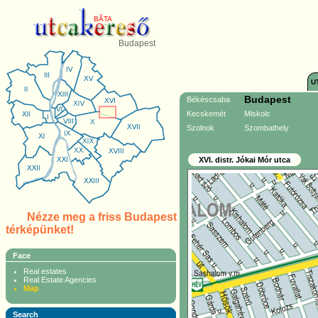
BĂTA
Budapest
U
Budapest
Békéscsaba
Kecskemét
Miskolc
Szolnok
Szombathely
XVI. distr. Jókai Mór utca
Nézze meg a friss Budapest
térképünket!
Face
Real estates
Real Estate Agencies
Map
Search