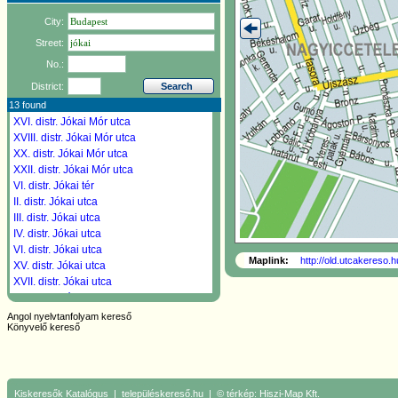
City:
Street:
No.:
District:
13 found
XVI. distr.
Jókai Mór utca
XVIII. distr.
Jókai Mór utca
XX. distr.
Jókai Mór utca
XXII. distr.
Jókai Mór utca
VI. distr.
Jókai tér
II. distr.
Jókai utca
III. distr.
Jókai utca
IV. distr.
Jókai utca
VI. distr.
Jókai utca
Maplink:
http://old.utcakereso.
XV. distr.
Jókai utca
XVII. distr.
Jókai utca
XIX. distr.
Jókai utca
XXI. distr.
Jókai utca
Angol nyelvtanfolyam kereső
Könyvelő kereső
Kiskeresők
Katalógus
|
településkereső.hu
| © térkép:
Hiszi-Map Kft.