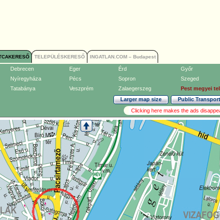
TCAKERESŐ
TELEPÜLÉSKERESŐ
INGATLAN.COM – Budapest
Debrecen
Eger
Érd
Győr
Nyíregyháza
Pécs
Sopron
Szeged
Tatabánya
Veszprém
Zalaegerszeg
Pest megyei te
Larger map size
Public Transpor
Clicking here makes the ads disappe