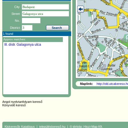
City:
Street:
No.:
District:
1 found
Approx matches:
III. distr.
Galagonya utca
Maplink:
http://old.utcakereso
Angol nyelvtanfolyam kereső
Könyvelő kereső
Kiskeresők
Katalógus
|
településkereső.hu
| © térkép:
Hiszi-Map Kft.