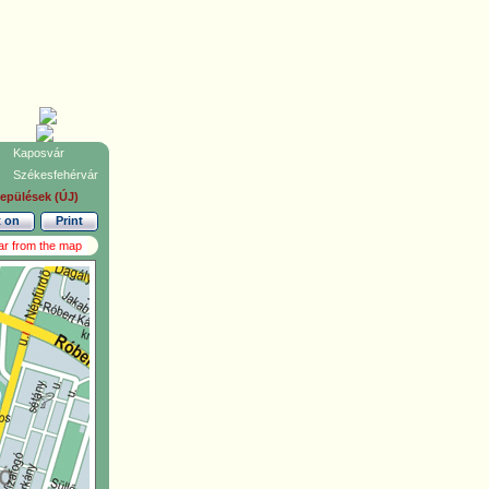
Kaposvár
Székesfehérvár
lepülések (ÚJ)
t on
Print
ar from the map