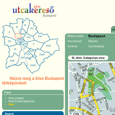
BĂTA
Budapest
U
Budapest
Békéscsaba
Kecskemét
Miskolc
Szolnok
Szombathely
III. distr. Galagonya utca
Nézze meg a friss Budapest
térképünket!
Face
Real estates
Real Estate Agencies
Map
Search