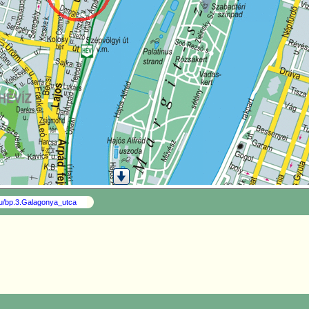
.hu/bp.3.Galagonya_utca