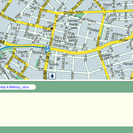
hu/bp.4.Báthory_utca