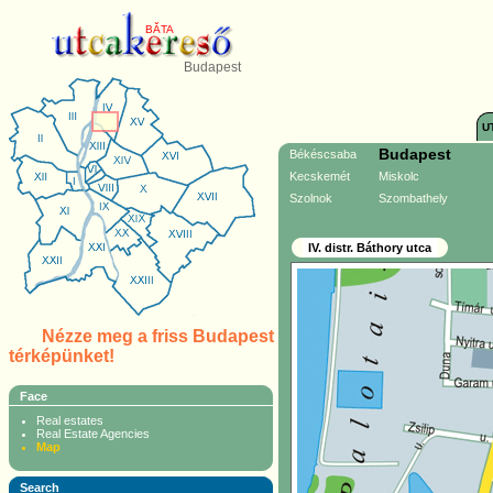
BĂTA
Budapest
U
Budapest
Békéscsaba
Kecskemét
Miskolc
Szolnok
Szombathely
IV. distr. Báthory utca
Nézze meg a friss Budapest
térképünket!
Face
Real estates
Real Estate Agencies
Map
Search