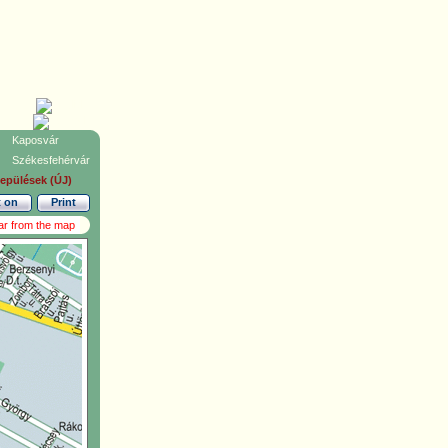
Kaposvár
Székesfehérvár
lepülések (ÚJ)
t on
Print
ar from the map