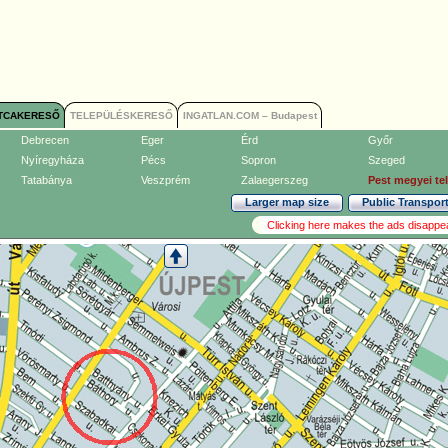
TCAKERESŐ
TELEPÜLÉSKERESŐ
INGATLAN.COM – Budapest
Debrecen
Eger
Érd
Győr
Nyíregyháza
Pécs
Sopron
Szeged
Tatabánya
Veszprém
Zalaegerszeg
Pest megyei te
Larger map size
Public Transpor
Clicking here makes the ads disappe