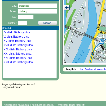
City:
Street:
No.:
District:
8 found
IV. distr.
Báthory utca
V. distr.
Báthory utca
XV. distr.
Báthory utca
XVII. distr.
Báthory utca
XIX. distr.
Báthory utca
XX. distr.
Báthory utca
XXI. distr.
Báthory utca
XXII. distr.
Báthory utca
Maplink:
http://old.utcakereso.
Angol nyelvtanfolyam kereső
Könyvelő kereső
Kiskeresők
Katalógus
|
településkereső.hu
| © térkép:
Hiszi-Map Kft.