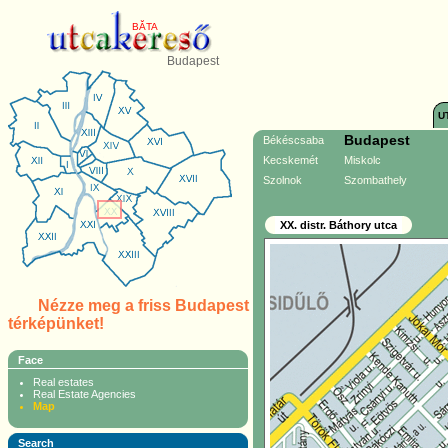
BĂTA
Budapest
U
Budapest
Békéscsaba
Kecskemét
Miskolc
Szolnok
Szombathely
XX. distr. Báthory utca
Nézze meg a friss Budapest
térképünket!
Face
Real estates
Real Estate Agencies
Map
Search