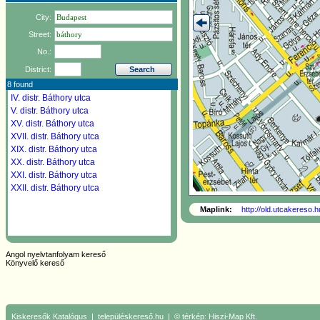
City:
Street:
No.:
District:
8 found
IV. distr.
Báthory utca
V. distr.
Báthory utca
XV. distr.
Báthory utca
XVII. distr.
Báthory utca
XIX. distr.
Báthory utca
XX. distr.
Báthory utca
XXI. distr.
Báthory utca
XXII. distr.
Báthory utca
Maplink:
http://old.utcakereso.
Angol nyelvtanfolyam kereső
Könyvelő kereső
Kiskeresők
Katalógus
|
településkereső.hu
| © térkép:
Hiszi-Map Kft.