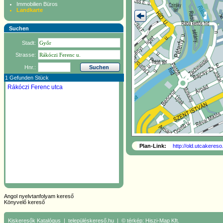
Immobilien Büros
Landkarte
Suchen
Stadt:
Strasse:
Hnr.:
1 Gefunden Stück
Rákóczi Ferenc utca
Plan-Link:
http://old.utcakere
Angol nyelvtanfolyam kereső
Könyvelő kereső
Kiskeresők
Katalógus
|
településkereső.hu
| © térkép:
Hiszi-Map Kft.