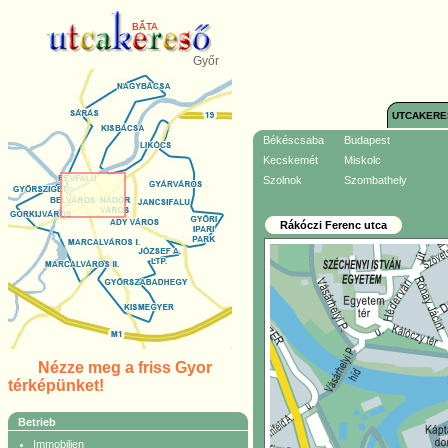
BĂTA
Győr
UTCAKERE
Békéscsaba
Budapest
Kecskemét
Miskolc
Szolnok
Szombathely
Rákóczi Ferenc utca
Nézze meg a friss Gyor
térképünket!
Betrieb
Immobilien