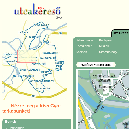
BĂTA
Győr
UTCAKERE
Békéscsaba
Budapest
Kecskemét
Miskolc
Szolnok
Szombathely
Rákóczi Ferenc utca
Nézze meg a friss Gyor
térképünket!
Betrieb
Immobilien