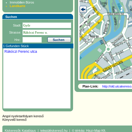
Immobilien Büros
Landkarte
Suchen
Stadt:
Strasse:
Hnr.:
1 Gefunden Stück
Rákóczi Ferenc utca
Plan-Link:
http://old.utcakere
Angol nyelvtanfolyam kereső
Könyvelő kereső
Kiskeresők
Katalógus
|
településkereső.hu
| © térkép:
Hiszi-Map Kft.