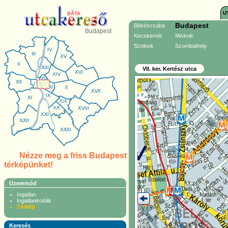
U
BĂTA
Budapest
Békéscsaba
Budapest
Kecskemét
Miskolc
Szolnok
Szombathely
VII. ker. Kertész utca
Nézze meg a friss Budapest
térképünket!
Üzemmód
Ingatlan
Ingatlanirodák
Térkép
Keresés