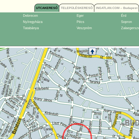
UTCAKERESŐ
TELEPÜLÉSKERESŐ
INGATLAN.COM – Budapest
Debrecen
Eger
Érd
Nyíregyháza
Pécs
Sopron
Tatabánya
Veszprém
Zalaegersz