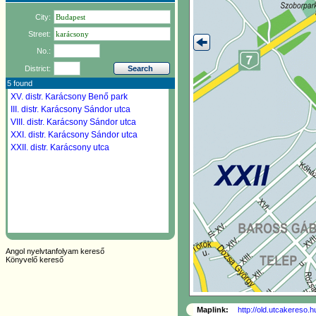
City:
Street:
No.:
District:
5 found
XV. distr.
Karácsony Benő park
III. distr.
Karácsony Sándor utca
VIII. distr.
Karácsony Sándor utca
XXI. distr.
Karácsony Sándor utca
XXII. distr.
Karácsony utca
Angol nyelvtanfolyam kereső
Könyvelő kereső
Maplink:
http://old.utcakereso.