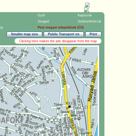
Győr
Kaposvár
Szeged
Székesfehérvár
eg
Pest megyei települések (ÚJ)
Smaller map size
Public Transport on
Print
Clicking here makes the ads disappear from the map