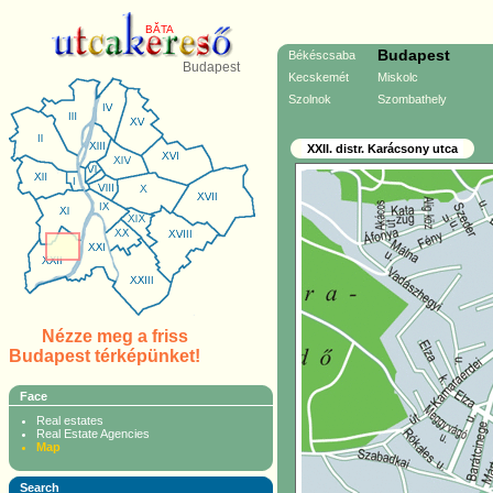
BĂTA
Budapest
Békéscsaba
Budapest
Kecskemét
Miskolc
Szolnok
Szombathely
XXII. distr. Karácsony utca
Nézze meg a friss
Budapest térképünket!
Face
Real estates
Real Estate Agencies
Map
Search