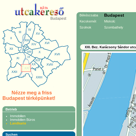
BĂTA
Budapest
Békéscsaba
Budapest
Kecskemét
Miskolc
Szolnok
Szombathely
XXI. Bez. Karácsony Sándor utc
Nézze meg a friss
Budapest térképünket!
Betrieb
Immobilien
Immobilien Büros
Landkarte
Suchen