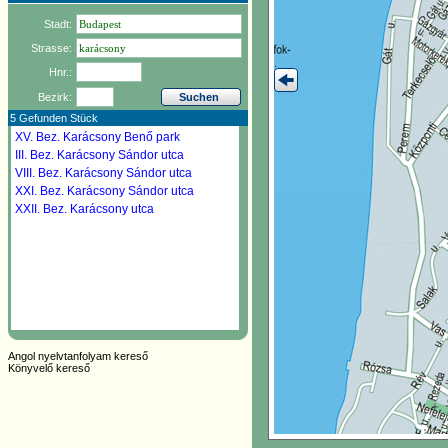
Stadt:
Strasse:
Hnr.:
Bezirk:
5 Gefunden Stück
XV. Bez.
Karácsony Benő park
III. Bez.
Karácsony Sándor utca
VIII. Bez.
Karácsony Sándor utca
XXI. Bez.
Karácsony Sándor utca
XXII. Bez.
Karácsony utca
Angol nyelvtanfolyam kereső
Könyvelő kereső