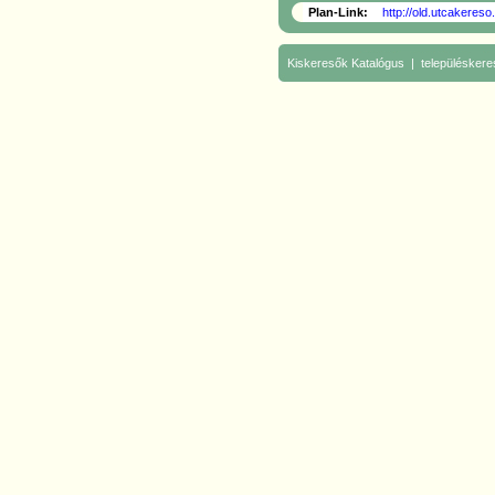
Plan-Link:
http://old.utcakere
Kiskeresők
Katalógus
|
településkere