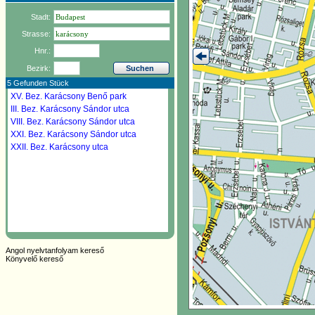
Stadt:
Strasse:
Hnr.:
Bezirk:
5 Gefunden Stück
XV. Bez.
Karácsony Benő park
III. Bez.
Karácsony Sándor utca
VIII. Bez.
Karácsony Sándor utca
XXI. Bez.
Karácsony Sándor utca
XXII. Bez.
Karácsony utca
Angol nyelvtanfolyam kereső
Könyvelő kereső