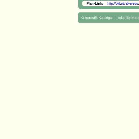
Plan-Link:
http://old.utcakere
Kiskeresők
Katalógus
|
településkere