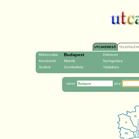
UTCAKERESŐ
TELEPÜLÉS
Budapest
Békéscsaba
Debrecen
Kecskemét
Miskolc
Nyíregyháza
Szolnok
Szombathely
Tatabánya
város:
utca: