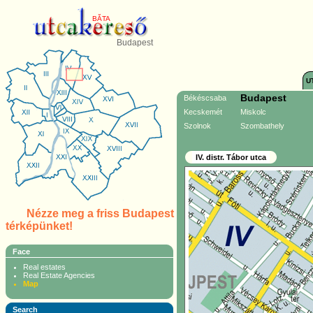
BĂTA
Budapest
U
Budapest
Békéscsaba
Kecskemét
Miskolc
Szolnok
Szombathely
IV. distr. Tábor utca
Nézze meg a friss Budapest
térképünket!
Face
Real estates
Real Estate Agencies
Map
Search