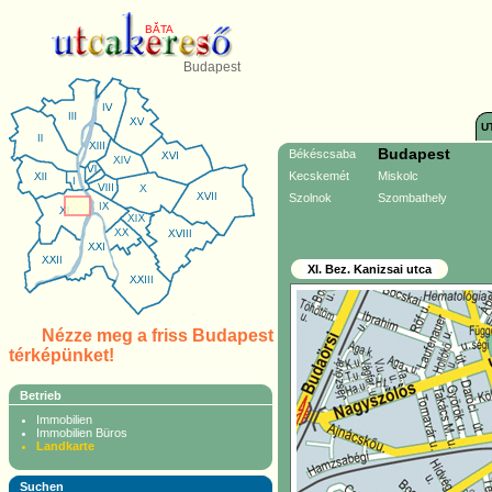
BĂTA
Budapest
U
Budapest
Békéscsaba
Kecskemét
Miskolc
Szolnok
Szombathely
XI. Bez. Kanizsai utca
Nézze meg a friss Budapest
térképünket!
Betrieb
Immobilien
Immobilien Büros
Landkarte
Suchen