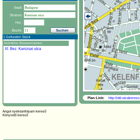
Stadt:
Strasse:
Hnr.:
Bezirk:
1 Gefunden Stück
Aehnliche Strassennamen:
XI. Bez.
Kanizsai utca
Plan-Link:
http://old.utcakeres
Angol nyelvtanfolyam kereső
Könyvelő kereső