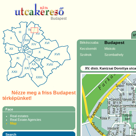
BĂTA
Budapest
U
Budapest
Békéscsaba
Kecskemét
Miskolc
Szolnok
Szombathely
XV. distr. Kanizsai Dorottya utca
Nézze meg a friss Budapest
térképünket!
Face
Real estates
Real Estate Agencies
Map
Search