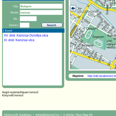
City:
Street:
No.:
District:
2 found
XV. distr.
Kanizsai Dorottya utca
XI. distr.
Kanizsai utca
Maplink:
http://old.utcakereso.
Angol nyelvtanfolyam kereső
Könyvelő kereső
Kiskeresők
Katalógus
|
településkereső.hu
| © térkép:
Hiszi-Map Kft.