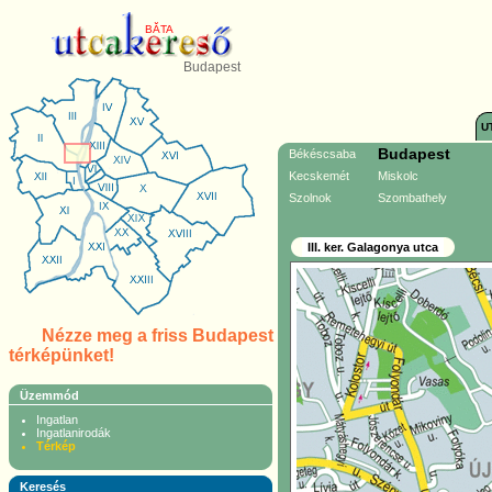
BĂTA
Budapest
U
Budapest
Békéscsaba
Kecskemét
Miskolc
Szolnok
Szombathely
III. ker. Galagonya utca
Nézze meg a friss Budapest
térképünket!
Üzemmód
Ingatlan
Ingatlanirodák
Térkép
Keresés