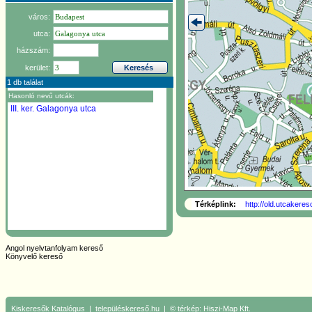
város:
utca:
házszám:
kerület:
1 db találat
Hasonló nevű utcák:
III. ker.
Galagonya utca
Térképlink:
http://old.utcakere
Angol nyelvtanfolyam kereső
Könyvelő kereső
Kiskeresők
Katalógus
|
településkereső.hu
| © térkép:
Hiszi-Map Kft.