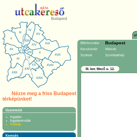
BĂTA
Budapest
U
Budapest
Békéscsaba
Kecskemét
Miskolc
Szolnok
Szombathely
III. ker. Mező u. 12.
Nézze meg a friss Budapest
térképünket!
Üzemmód
Ingatlan
Ingatlanirodák
Térkép
Keresés