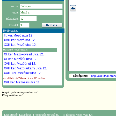
város:
utca:
házszám:
kerület:
10 db találat
III. ker.
Mező utca 12.
XVII. ker.
Mező köz 12.
XXII. ker.
Mező utca 12.
Hasonló nevű utcák:
XI. ker.
Mezőkövesd utca 12.
XI. ker.
Mezőtúr utca 12.
XVII. ker.
Mezőőr út 12.
XVII. ker.
Mezőtárkány utca 12.
XXIII. ker.
Mezőlak utca 12.
Térképlink:
http://old.utcakere
az al?bbi utc?kban nincs 12. sz?m
XVI. ker.
Mezősas utca 11.
XVII. ker.
Mezőcsát utca
Angol nyelvtanfolyam kereső
Könyvelő kereső
Kiskeresők
Katalógus
|
településkereső.hu
| © térkép:
Hiszi-Map Kft.