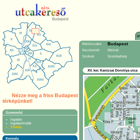
BĂTA
Budapest
U
Budapest
Békéscsaba
Kecskemét
Miskolc
Szolnok
Szombathely
XV. ker. Kanizsai Dorottya utca
Nézze meg a friss Budapest
térképünket!
Üzemmód
Ingatlan
Ingatlanirodák
Térkép
Keresés