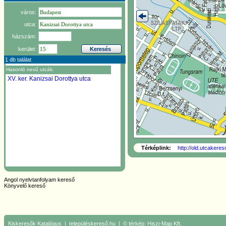
város:
utca:
házszám:
kerület:
1 db találat
Hasonló nevű utcák:
XV. ker.
Kanizsai Dorottya utca
Térképlink:
http://old.utcakere
Angol nyelvtanfolyam kereső
Könyvelő kereső
Kiskeresők
Katalógus
|
településkereső.hu
| © térkép:
Hiszi-Map Kft.