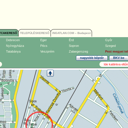
TCAKERESŐ
TELEPÜLÉSKERESŐ
INGATLAN.COM – Budapest
Debrecen
Eger
Érd
Győr
Nyíregyháza
Pécs
Sopron
Szeged
Tatabánya
Veszprém
Zalaegerszeg
Pest megyei te
nagyobb képtér
BKV be
Ide kattintva elt