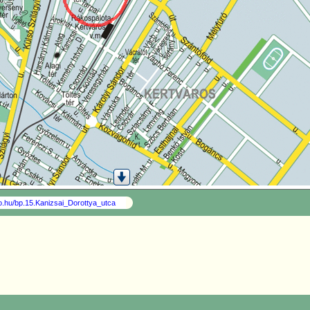
so.hu/bp.15.Kanizsai_Dorottya_utca