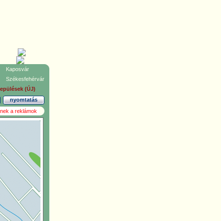
Kaposvár
Székesfehérvár
lepülések (ÚJ)
nyomtatás
űnnek a reklámok