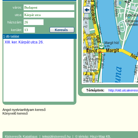
város:
utca:
házszám:
kerület:
1 db találat
XIII. ker.
Kárpát utca 26.
Térképlink:
http://old.utcakere
Angol nyelvtanfolyam kereső
Könyvelő kereső
Kiskeresők
Katalógus
|
településkereső.hu
| © térkép:
Hiszi-Map Kft.