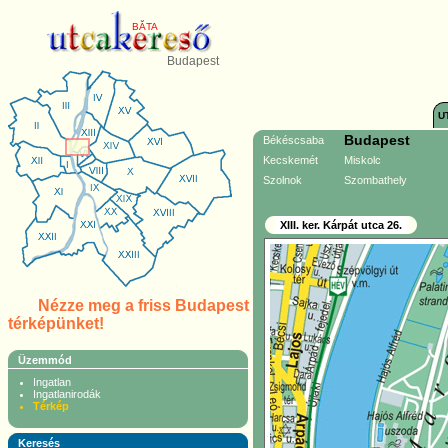
BĂTA
Budapest
U
Budapest
Békéscsaba
Kecskemét
Miskolc
Szolnok
Szombathely
XIII. ker. Kárpát utca 26.
Nézze meg a friss Budapest
térképünket!
Üzemmód
Ingatlan
Ingatlanirodák
Térkép
Keresés