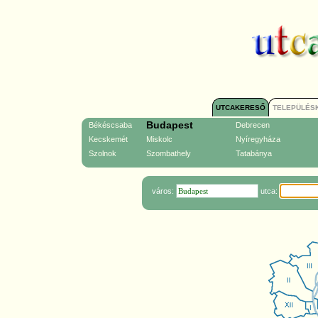
UTCAKERESŐ
TELEPÜLÉS
Budapest
Békéscsaba
Debrecen
Kecskemét
Miskolc
Nyíregyháza
Szolnok
Szombathely
Tatabánya
város:
utca: